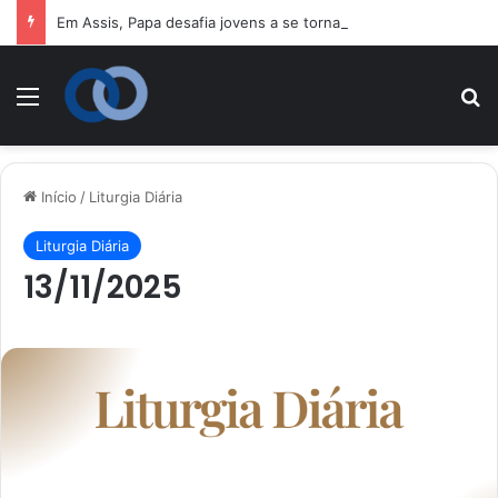
Em Assis, Papa desafia jovens a se tornarem “novos santos” e construtores da fraternidade
Menu
P
Início
/
Liturgia Diária
Liturgia Diária
13/11/2025