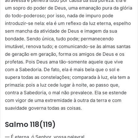
atravessa e penetra tudo por causa da sua pureza. Ela é
um sopro do poder de Deus, uma emanação pura da glória
do todo-poderoso; por isso, nada de impuro pode
introduzir-se nela: ela é um reflexo da luz eterna, espelho
sem mancha da atividade de Deus e imagem da sua
bondade. Sendo única, tudo pode; permanecendo
imutável, renova tudo; e comunicando-se às almas santas
de geração em geração, forma os amigos de Deus e os
profetas. Pois Deus ama tão-somente aquele que vive
com a Sabedoria. De fato, ela é mais bela que o sol e
supera todas as constelações; comparada à luz, ela tem a
primazia: pois a luz cede lugar à noite, ao passo que,
contra a Sabedoria, o mal não prevalece. Ela se estende
com vigor de uma extremidade à outra da terra e com
suavidade governa todas as coisas.
Salmo 118(119)
— É eterna, ó Senhor, vossa palavra!