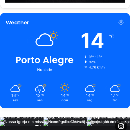
Weather
14
℃
Porto Alegre
16º - 13º
82%
4.76 km/h
Nublado
16
13
14
14
17
℃
℃
℃
℃
℃
sex
sáb
dom
seg
ter