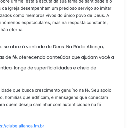
bre um fiel está a escuta da sua fama de santidade e o
s da Igreja desempenham um precioso serviço ao imitar
atizados como membros vivos do único povo de Deus. A
fenômenos espetaculares, mas na resposta constante,
hão eterna.
e se abre à vontade de Deus.
Na Rádio Aliança,
das de fé, oferecendo conteúdos que ajudam você a
ica, longe de superficialidades e cheio de
idade que busca crescimento genuíno na fé. Seu apoio
ção, homilias que edificam, e mensagens que conectam
ra quem deseja caminhar com autenticidade na fé
s://clube.alianca.fm.br