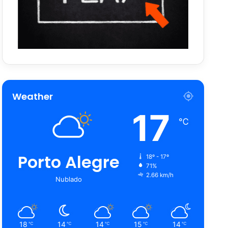
Weather
17
℃
Porto Alegre
18º - 17º
71%
2.66 km/h
Nublado
18
14
14
15
14
℃
℃
℃
℃
℃