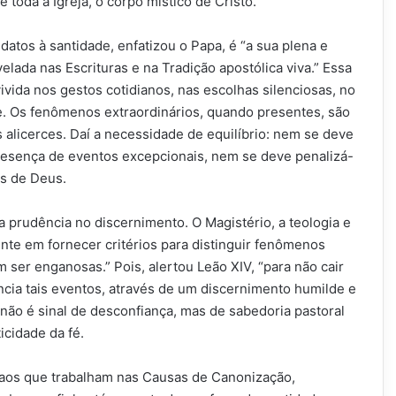
oda a Igreja, o corpo místico de Cristo.
tos à santidade, enfatizou o Papa, é “a sua plena e
ada nas Escrituras e na Tradição apostólica viva.” Essa
vida nos gestos cotidianos, nas escolhas silenciosas, no
e. Os fenômenos extraordinários, quando presentes, são
 alicerces. Daí a necessidade de
equilíbrio
: nem se deve
esença de eventos excepcionais, nem se deve penalizá-
os de Deus.
da
prudência
no discernimento. O Magistério, a teologia e
te em fornecer critérios para distinguir fenômenos
 ser enganosas.” Pois, alertou Leão XIV, “para não cair
ência tais eventos, através de um discernimento humilde e
 não é sinal de desconfiança, mas de sabedoria pastoral
icidade da fé.
 aos que trabalham nas Causas de Canonização,