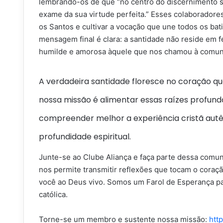
lembrando-os de que “no centro do discernimento so
exame da sua virtude perfeita.” Esses colaboradore
os Santos e cultivar a vocação que une todos os b
mensagem final é clara: a santidade não reside em 
humilde e amorosa àquele que nos chamou à comun
A verdadeira santidade floresce no coração qu
nossa missão é alimentar essas raízes profun
compreender melhor a experiência cristã autênt
profundidade espiritual.
Junte-se ao Clube Aliança
e faça parte dessa comun
nos permite transmitir reflexões que tocam o cora
você ao Deus vivo. Somos um Farol de Esperança pa
católica.
Torne-se um membro e sustente nossa missão:
http