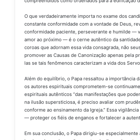
compreendidos como ordenados para a edificação de t
O que verdadeiramente importa no exame dos candida
constante conformidade com a vontade de Deus, revel
conformidade paciente, perseverante e humilde — vi
amor ao próximo — é o cerne autêntico da santidad
coroas que adornam essa vida consagrada, não seus
promover as Causas de Canonização apenas pela pr
las se tais fenômenos caracterizam a vida dos Serv
Além do equilíbrio, o Papa ressaltou a importância 
os autores espirituais comprometem-se continuamen
espirituais autênticos “das manifestações que podem
na ilusão supersticiosa, é preciso avaliar com prud
conforme ao ensinamento da Igreja.” Essa vigilância
— proteger os fiéis de enganos e fortalecer a autent
Em sua conclusão, o Papa dirigiu-se especialmente