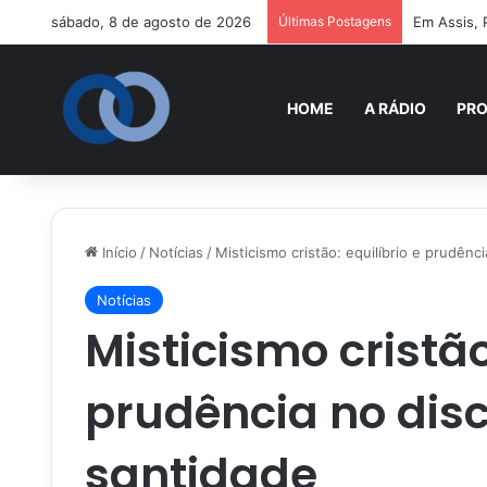
sábado, 8 de agosto de 2026
Últimas Postagens
Em Assis, 
HOME
A RÁDIO
PR
Início
/
Notícias
/
Misticismo cristão: equilíbrio e prudên
Notícias
Misticismo cristão
prudência no dis
santidade