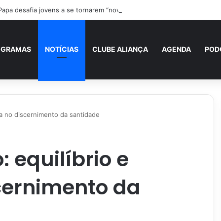
Papa desafia jovens a se tornarem “novos santos” e construtores da fra
OGRAMAS
NOTÍCIAS
CLUBE ALIANÇA
AGENDA
POD
cia no discernimento da santidade
: equilíbrio e
cernimento da