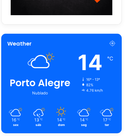
Weather
14
℃
Porto Alegre
16º - 13º
82%
4.76 km/h
Nublado
16
13
14
14
17
℃
℃
℃
℃
℃
sex
sáb
dom
seg
ter