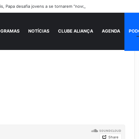
s, Papa desafia jovens a se tornarem “novos santos” e construtores da
OGRAMAS
NOTÍCIAS
CLUBE ALIANÇA
AGENDA
POD