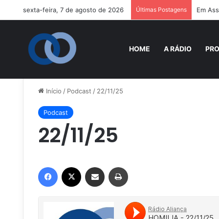
sexta-feira, 7 de agosto de 2026
Últimas Postagens
Em Assi
HOME
A RÁDIO
PR
Início
/
Podcast
/
22/11/25
Podcast
22/11/25
Facebook
X
Compartilhar via e-mail
Imprimir