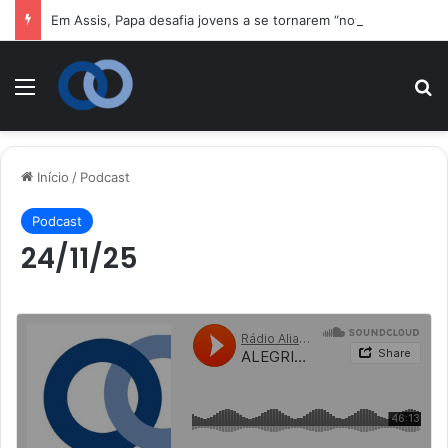
Em Assis, Papa desafia jovens a se tornarem “novos santos” e 
Menu
P
Início
/
Podcast
Podcast
24/11/25