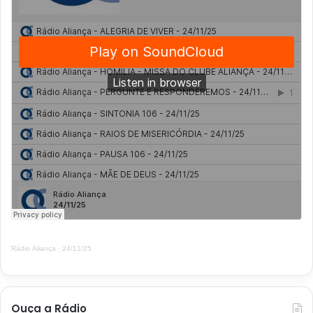
Rádio Aliança
·
24/11/25
Ouça a Rádio