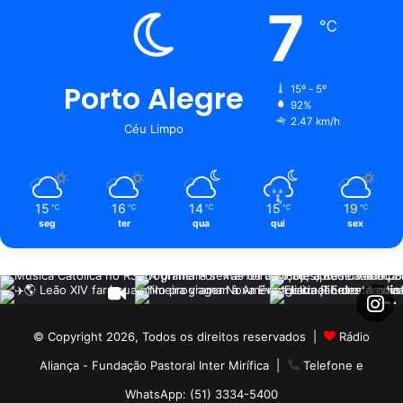
7
℃
Porto Alegre
15º - 5º
92%
2.47 km/h
Céu Limpo
15
16
14
15
19
℃
℃
℃
℃
℃
seg
ter
qua
qui
sex
© Copyright 2026, Todos os direitos reservados |
Rádio
Aliança - Fundação Pastoral Inter Mirífica
|
Telefone e
WhatsApp: (51) 3334-5400