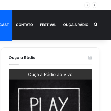
ntina e Peru
Procur
CAST
CONTATO
FESTIVAL
OUÇA A RÁDIO
Ouça a Rádio
Ouça a Rádio ao Vivo