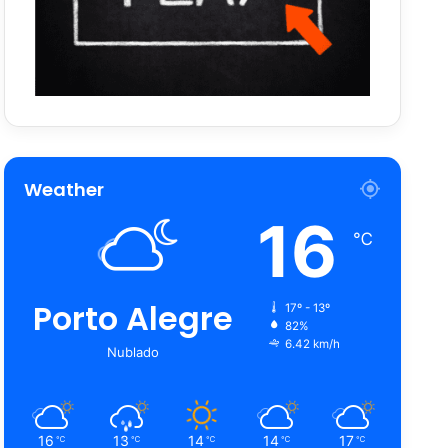
Weather
16
℃
Porto Alegre
17º - 13º
82%
6.42 km/h
Nublado
16
13
14
14
17
℃
℃
℃
℃
℃