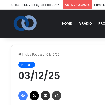
sexta-feira, 7 de agosto de 2026
Últimas Postagens
Primeir
HOME
A RÁDIO
PR
Início
/
Podcast
/
03/12/25
Podcast
03/12/25
Facebook
X
Compartilhar via e-mail
Imprimir