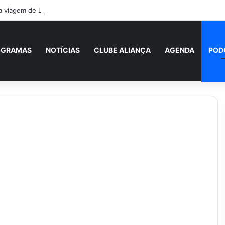
a viagem de Leão XIV à América Latina terá passagem por Uruguai, Arge
OGRAMAS
NOTÍCIAS
CLUBE ALIANÇA
AGENDA
POD