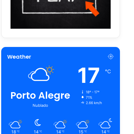
Weather
17
℃
Porto Alegre
18º - 17º
71%
2.66 km/h
Nublado
18
14
14
15
14
℃
℃
℃
℃
℃