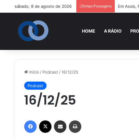
sábado, 8 de agosto de 2026
Últimas Postagens
Em Assis, 
HOME
A RÁDIO
PR
Início
/
Podcast
/
16/12/25
Podcast
16/12/25
Facebook
X
Compartilhar via e-mail
Imprimir