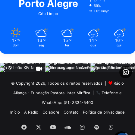
Porto Alegre
17º - 11º
59%
1.85 km/h
Céu Limpo
17
16
15
14
16
℃
℃
℃
℃
℃
dom
seg
ter
qua
qui
© Copyright 2026, Todos os direitos reservados |
Rádio
Aliança - Fundação Pastoral Inter Mirífica
|
Telefone e
WhatsApp: (51) 3334-5400
Início
A Rádio
Colabore
Contato
Política de privacidade
Facebook
X
YouTube
SoundCloud
Instagram
Spotify
WhatsA