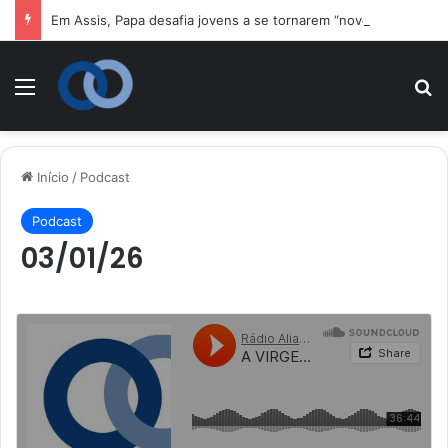
Em Assis, Papa desafia jovens a se tornarem “novos santos” e construtores da fraternidade
Menu
P
Início
/
Podcast
Podcast
03/01/26