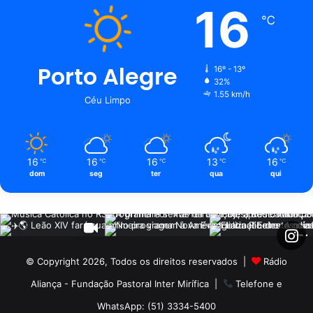
16
℃
Porto Alegre
16º - 13º
32%
1.55 km/h
Céu Limpo
16
16
16
13
16
℃
℃
℃
℃
℃
dom
seg
ter
qua
qui
© Copyright 2026, Todos os direitos reservados |
Rádio
Aliança - Fundação Pastoral Inter Mirífica
|
Telefone e
WhatsApp: (51) 3334-5400