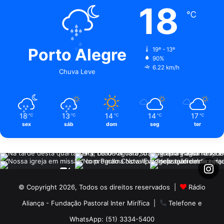
18
℃
Porto Alegre
19º - 13º
90%
6.22 km/h
Chuva Leve
18
13
14
14
17
℃
℃
℃
℃
℃
sex
sáb
dom
seg
ter
© Copyright 2026, Todos os direitos reservados |
Rádio
Aliança - Fundação Pastoral Inter Mirífica
|
Telefone e
WhatsApp: (51) 3334-5400