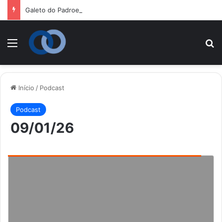
Galeto do Padroeiro – S. João Bosco – POA
Menu
P
Início
/
Podcast
Podcast
09/01/26