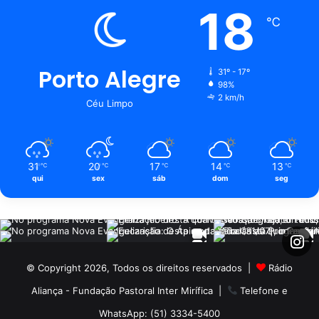
18
℃
Porto Alegre
31º - 17º
98%
2 km/h
Céu Limpo
31
20
17
14
13
℃
℃
℃
℃
℃
qui
sex
sáb
dom
seg
© Copyright 2026, Todos os direitos reservados |
Rádio
Aliança - Fundação Pastoral Inter Mirífica
|
Telefone e
WhatsApp: (51) 3334-5400