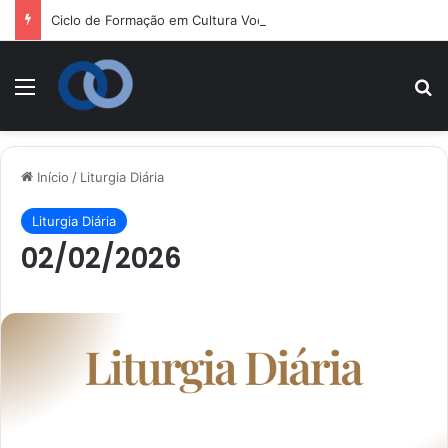
Ciclo de Formação em Cultura Vocacional e Acompanhamento Juvenil
Menu
P
Início
/
Liturgia Diária
Liturgia Diária
02/02/2026