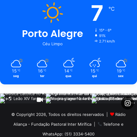
7
℃
Porto Alegre
15º - 6º
91%
2.71 km/h
Céu Limpo
15
16
14
15
19
℃
℃
℃
℃
℃
seg
ter
qua
qui
sex
© Copyright 2026, Todos os direitos reservados |
Rádio
Aliança - Fundação Pastoral Inter Mirífica
|
Telefone e
WhatsApp: (51) 3334-5400