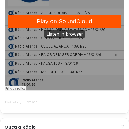
Rádio Aliança
·
13/01/26
Ouça a Rádio