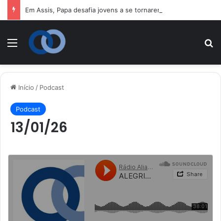
Em Assis, Papa desafia jovens a se tornarem “novos santos” e construtores da fraternidade
Menu
P
Início
/
Podcast
Podcast
13/01/26