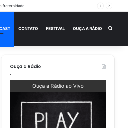
a fraternidade
Procur
CAST
CONTATO
FESTIVAL
OUÇA A RÁDIO
Ouça a Rádio
Ouça a Rádio ao Vivo