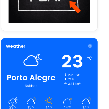
Weather
23
℃
Porto Alegre
23º - 23º
72%
2.48 km/h
Nublado
23
15
14
14
17
℃
℃
℃
℃
℃