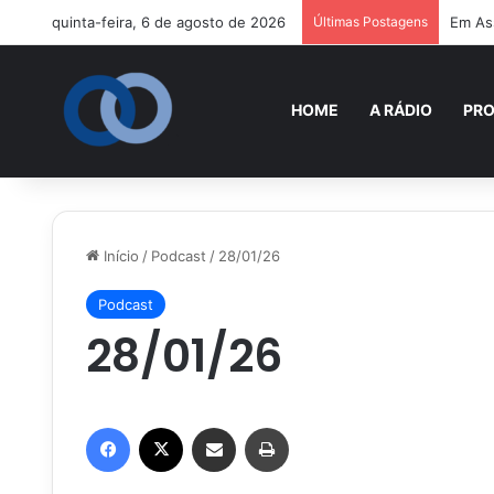
quinta-feira, 6 de agosto de 2026
Últimas Postagens
Em Ass
HOME
A RÁDIO
PR
Início
/
Podcast
/
28/01/26
Podcast
28/01/26
Facebook
X
Compartilhar via e-mail
Imprimir