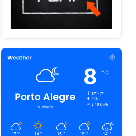
Weather
8
℃
Porto Alegre
17º - 7º
98%
2.48 km/h
Nublado
17
14
15
15
14
℃
℃
℃
℃
℃