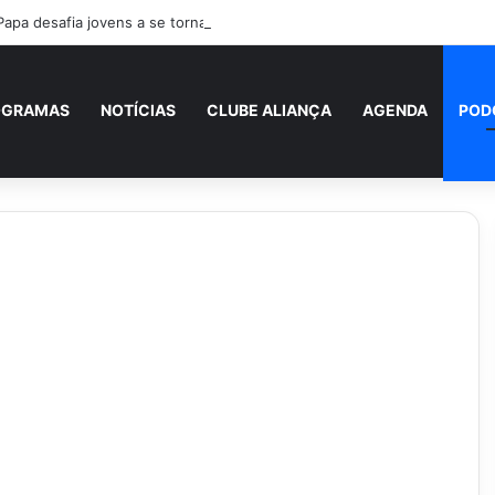
Papa desafia jovens a se tornarem “novos santos” e construtores da fra
OGRAMAS
NOTÍCIAS
CLUBE ALIANÇA
AGENDA
POD