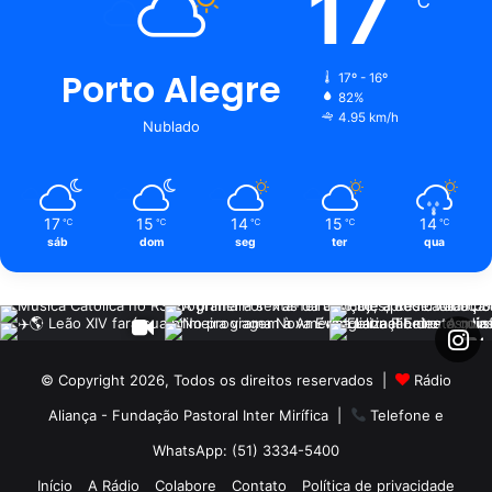
17
℃
Porto Alegre
17º - 16º
82%
4.95 km/h
Nublado
17
15
14
15
14
℃
℃
℃
℃
℃
sáb
dom
seg
ter
qua
© Copyright 2026, Todos os direitos reservados |
Rádio
Aliança - Fundação Pastoral Inter Mirífica
|
Telefone e
WhatsApp: (51) 3334-5400
Início
A Rádio
Colabore
Contato
Política de privacidade