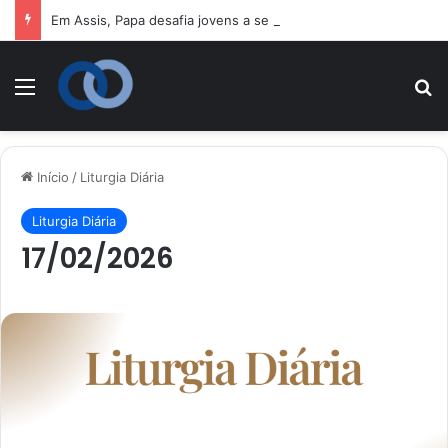
Em Assis, Papa desafia jovens a se tornarem “novos santos” e construtores da fraternidade
Menu
P
Início
/
Liturgia Diária
Liturgia Diária
17/02/2026