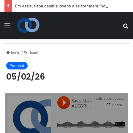
Em Assis, Papa desafia jovens a se tornarem “novos santos” e construtores da fraternidade
Menu
P
Início
/
Podcast
Podcast
05/02/26