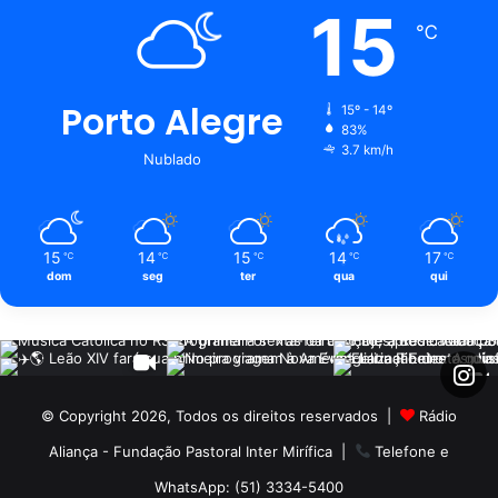
15
℃
Porto Alegre
15º - 14º
83%
3.7 km/h
Nublado
15
14
15
14
17
℃
℃
℃
℃
℃
dom
seg
ter
qua
qui
© Copyright 2026, Todos os direitos reservados |
Rádio
Aliança - Fundação Pastoral Inter Mirífica
|
Telefone e
WhatsApp: (51) 3334-5400