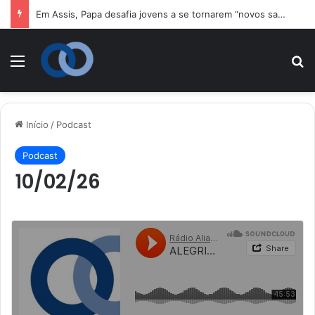
Em Assis, Papa desafia jovens a se tornarem “novos santos” e construtores da fraternidade
Menu
P
Início
/
Podcast
Podcast
10/02/26