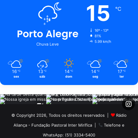
15
℃
Porto Alegre
16º - 13º
81%
5.99 km/h
Chuva Leve
16
13
14
14
17
℃
℃
℃
℃
℃
sex
sáb
dom
seg
ter
© Copyright 2026, Todos os direitos reservados |
Rádio
Aliança - Fundação Pastoral Inter Mirífica
|
Telefone e
WhatsApp: (51) 3334-5400