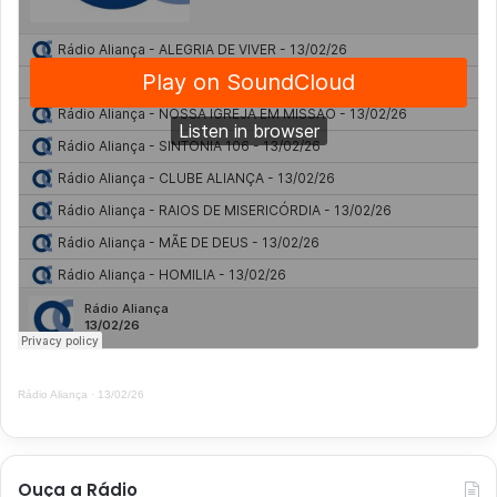
Rádio Aliança
·
13/02/26
Ouça a Rádio