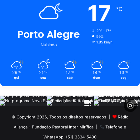
17
℃
Porto Alegre
29º - 17º
99%
1.85 km/h
Nublado
29
21
17
14
13
℃
℃
℃
℃
℃
qui
sex
sáb
dom
seg
© Copyright 2026, Todos os direitos reservados |
Rádio
Aliança - Fundação Pastoral Inter Mirífica
|
Telefone e
WhatsApp: (51) 3334-5400