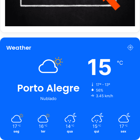
Weather
15
℃
Porto Alegre
17º - 13º
56%
3.45 km/h
Nublado
17
16
14
15
17
℃
℃
℃
℃
℃
seg
ter
qua
qui
sex