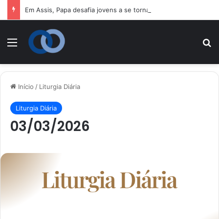
Em Assis, Papa desafia jovens a se tornarem “novos santos” e construtores da fraternidade
Menu
P
Início
/
Liturgia Diária
Liturgia Diária
03/03/2026