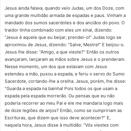
Jesus ainda falava, quando veio Judas, um dos Doze, com
uma grande multidão armada de espadas e paus. Vinham a
mandado dos sumos sacerdotes e dos anciãos do povo. O
traidor tinha combinado com eles um sinal, dizendo:
“Jesus é aquele que eu beijar; prendei-o!” Judas logo se
aproximou de Jesus, dizendo: “Salve, Mestre!” E beijou-o.
Jesus lhe disse: “Amigo, a que vieste?” Então os outros
avançaram, lançaram as mãos sobre Jesus e o prenderam.
Nesse momento, um dos que estavam com Jesus
estendeu a mão, puxou a espada, e feriu o servo do Sumo
Sacerdote, cortando-lhe a orelha. Jesus, porém, lhe disse:
“Guarda a espada na bainha! Pois todos os que usam a
espada pela espada morrerão. Ou pensas que eu não
poderia recorrer ao meu Pai e ele me mandaria logo mais
de doze legiões de anjos? Então, como se cumpririam as
Escrituras, que dizem que isso deve acontecer?” E,
naquela hora, Jesus disse à multidão: “Vós viestes com