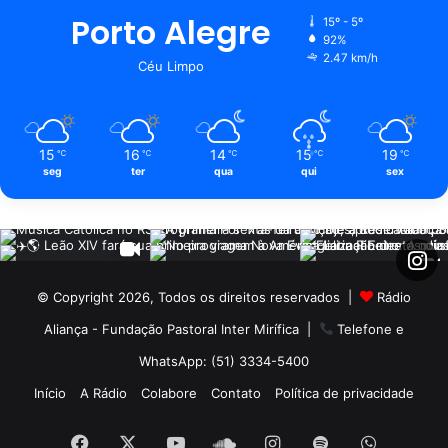
Porto Alegre
15º - 5º
92%
2.47 km/h
Céu Limpo
15
16
14
15
19
℃
℃
℃
℃
℃
seg
ter
qua
qui
sex
© Copyright 2026, Todos os direitos reservados |
Rádio
Aliança - Fundação Pastoral Inter Mirífica
|
Telefone e
WhatsApp: (51) 3334-5400
Início
A Rádio
Colabore
Contato
Política de privacidade
Facebook
X
YouTube
SoundCloud
Instagram
Spotify
WhatsA