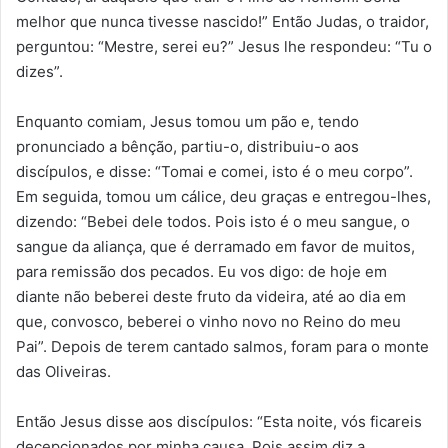
melhor que nunca tivesse nascido!” Então Judas, o traidor,
perguntou: “Mestre, serei eu?” Jesus lhe respondeu: “Tu o
dizes”.
Enquanto comiam, Jesus tomou um pão e, tendo
pronunciado a bênção, partiu-o, distribuiu-o aos
discípulos, e disse: “Tomai e comei, isto é o meu corpo”.
Em seguida, tomou um cálice, deu graças e entregou-lhes,
dizendo: “Bebei dele todos. Pois isto é o meu sangue, o
sangue da aliança, que é derramado em favor de muitos,
para remissão dos pecados. Eu vos digo: de hoje em
diante não beberei deste fruto da videira, até ao dia em
que, convosco, beberei o vinho novo no Reino do meu
Pai”. Depois de terem cantado salmos, foram para o monte
das Oliveiras.
Então Jesus disse aos discípulos: “Esta noite, vós ficareis
decepcionados por minha causa. Pois assim diz a