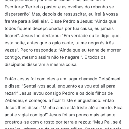
Escritura: ‘Ferirei o pastor e as ovelhas do rebanho se
dispersarão’. Mas, depois de ressuscitar, eu irei à vossa
frente para a Galileia”. Disse Pedro a Jesus: “Ainda que
todos fiquem decepcionados por tua causa, eu jamais
ficarei”. Jesus lhe declarou: “Em verdade eu te digo, que,
esta noite, antes que o galo cante, tu me negarás três
vezes”. Pedro respondeu: “Ainda que eu tenha de morrer
contigo, mesmo assim não te negarei”. E todos os
discípulos disseram a mesma coisa.
Então Jesus foi com eles a um lugar chamado Getsêmani,
e disse: “Sentai-vos aqui, enquanto eu vou até ali para
rezar!” Jesus levou consigo Pedro e os dois filhos de
Zebedeu, e começou a ficar triste e angustiado. Então
Jesus lhes disse: “Minha alma está triste até à morte. Ficai
aqui e vigiai comigo!” Jesus foi um pouco mais adiante,
prostrou-se com o rosto por terra e rezou: “Meu Pai, se é