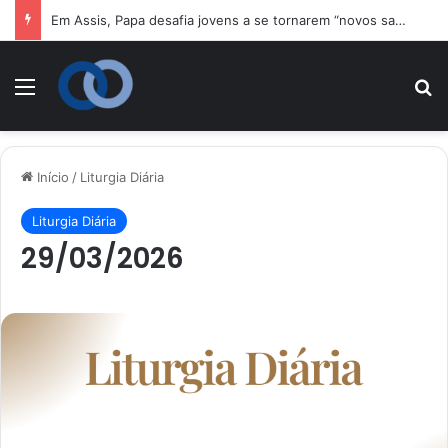
Em Assis, Papa desafia jovens a se tornarem “novos santos” e construtores da fraternidade
Menu
P
Início
/
Liturgia Diária
Liturgia Diária
29/03/2026