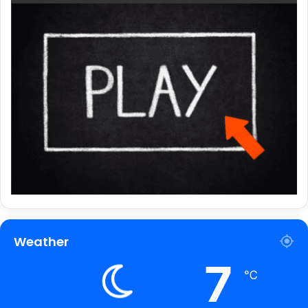
Weather
7
℃