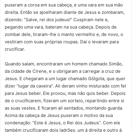
puseram a coroa em sua cabeça, e uma vara em sua mão
direita. Então se ajoelharam diante de Jesus e zombaram,
dizendo: “Salve, rei dos judeus!” Cuspiram nele e,
pegando uma vara, bateram na sua cabeça. Depois de
zombar dele, tiraram-lhe o manto vermelho e, de novo, o
vestiram com suas próprias roupas. Daí o levaram para
crucificar.
Quando saíam, encontraram um homem chamado Simão,
da cidade de Cirene, e o obrigaram a carregar a cruz de
Jesus. E chegaram a um lugar chamado Gólgota, que quer
dizer “lugar da caveira”. Ali deram vinho misturado com fel
para Jesus beber. Ele provou, mas não quis beber. Depois
de o crucificarem, fizeram um sorteio, repartindo entre si
as suas vestes. E ficaram ali sentados, montando guarda.
Acima da cabeça de Jesus puseram o motivo da sua
condenação: “Este é Jesus, o Rei dos Judeus”. Com ele
também crucificaram dois ladrões, um à direita e outro à