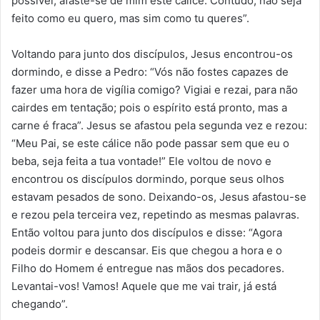
possível, afaste-se de mim este cálice. Contudo, não seja
feito como eu quero, mas sim como tu queres”.
Voltando para junto dos discípulos, Jesus encontrou-os
dormindo, e disse a Pedro: “Vós não fostes capazes de
fazer uma hora de vigília comigo? Vigiai e rezai, para não
cairdes em tentação; pois o espírito está pronto, mas a
carne é fraca”. Jesus se afastou pela segunda vez e rezou:
“Meu Pai, se este cálice não pode passar sem que eu o
beba, seja feita a tua vontade!” Ele voltou de novo e
encontrou os discípulos dormindo, porque seus olhos
estavam pesados de sono. Deixando-os, Jesus afastou-se
e rezou pela terceira vez, repetindo as mesmas palavras.
Então voltou para junto dos discípulos e disse: “Agora
podeis dormir e descansar. Eis que chegou a hora e o
Filho do Homem é entregue nas mãos dos pecadores.
Levantai-vos! Vamos! Aquele que me vai trair, já está
chegando”.