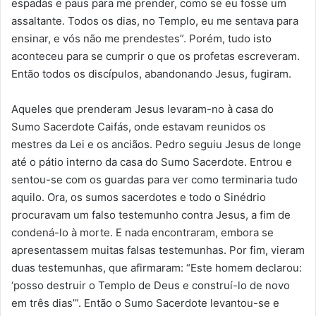
espadas e paus para me prender, como se eu fosse um
assaltante. Todos os dias, no Templo, eu me sentava para
ensinar, e vós não me prendestes”. Porém, tudo isto
aconteceu para se cumprir o que os profetas escreveram.
Então todos os discípulos, abandonando Jesus, fugiram.
Aqueles que prenderam Jesus levaram-no à casa do
Sumo Sacerdote Caifás, onde estavam reunidos os
mestres da Lei e os anciãos. Pedro seguiu Jesus de longe
até o pátio interno da casa do Sumo Sacerdote. Entrou e
sentou-se com os guardas para ver como terminaria tudo
aquilo. Ora, os sumos sacerdotes e todo o Sinédrio
procuravam um falso testemunho contra Jesus, a fim de
condená-lo à morte. E nada encontraram, embora se
apresentassem muitas falsas testemunhas. Por fim, vieram
duas testemunhas, que afirmaram: “Este homem declarou:
‘posso destruir o Templo de Deus e construí-lo de novo
em três dias’”. Então o Sumo Sacerdote levantou-se e