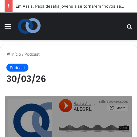
Em Assis, Papa desafia jovens a se tornarem “novos santos” e construtores da fraternidade
Menu
P
Início
/
Podcast
Podcast
30/03/26