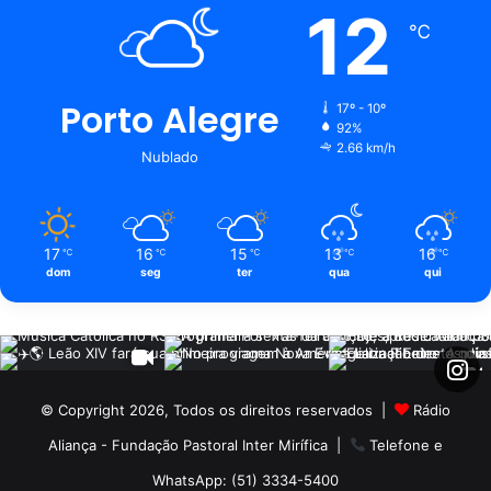
12
℃
Porto Alegre
17º - 10º
92%
2.66 km/h
Nublado
17
16
15
13
16
℃
℃
℃
℃
℃
dom
seg
ter
qua
qui
© Copyright 2026, Todos os direitos reservados |
Rádio
Aliança - Fundação Pastoral Inter Mirífica
|
Telefone e
WhatsApp: (51) 3334-5400