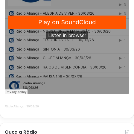
Rádio Aliança
·
30/03/26
Ouça a Rádio