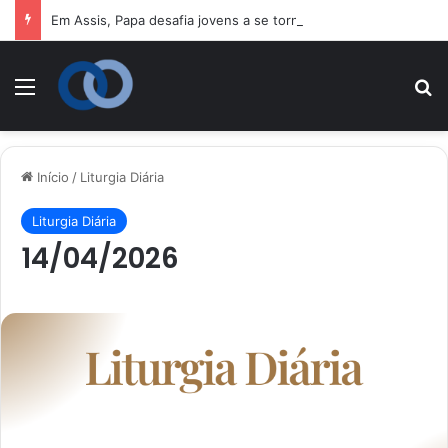
Em Assis, Papa desafia jovens a se tornarem “novos santos” e construtores da fraternidade
Menu
P
Início
/
Liturgia Diária
Liturgia Diária
14/04/2026