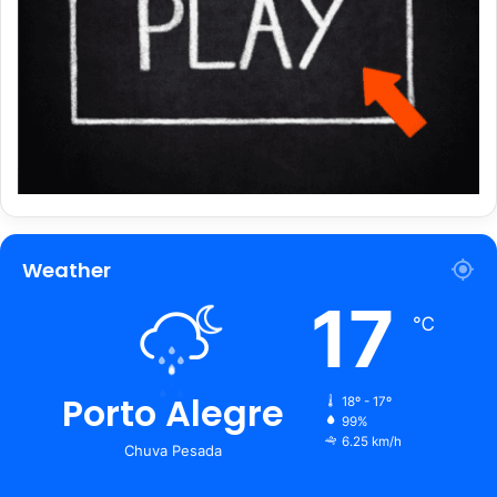
Weather
17
℃
Porto Alegre
18º - 17º
99%
6.25 km/h
Chuva Pesada