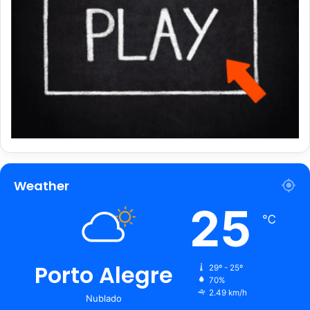
Weather
25
℃
Porto Alegre
29º - 25º
70%
2.49 km/h
Nublado