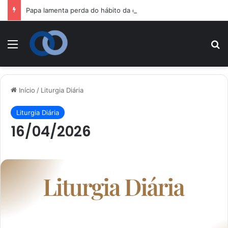
Papa lamenta perda do hábito da oração nas famílias e convida fiéis a redescobrirem sua importância
Menu
P
Início
/
Liturgia Diária
Liturgia Diária
16/04/2026