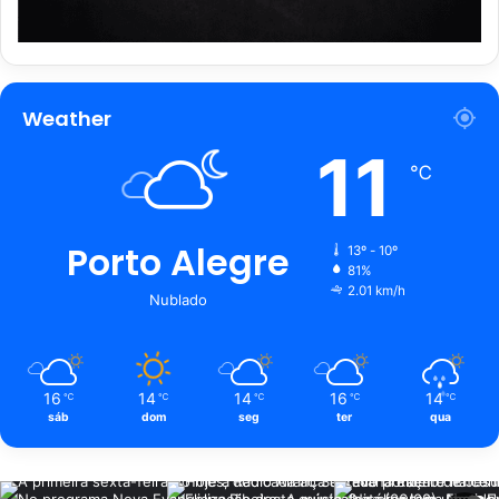
Weather
11
℃
Porto Alegre
13º - 10º
81%
2.01 km/h
Nublado
16
14
14
16
14
℃
℃
℃
℃
℃
sáb
dom
seg
ter
qua