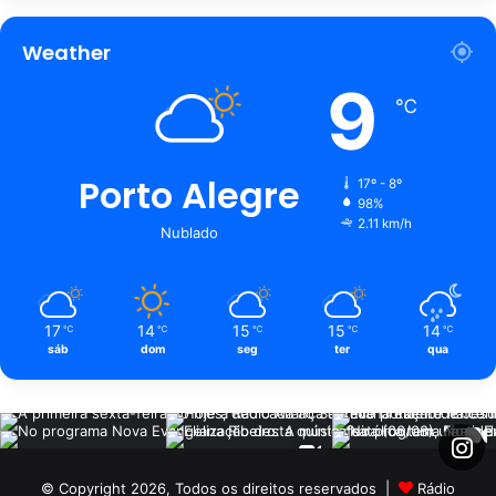
Weather
9
℃
Porto Alegre
17º - 8º
98%
2.11 km/h
Nublado
17
14
15
15
14
℃
℃
℃
℃
℃
sáb
dom
seg
ter
qua
© Copyright 2026, Todos os direitos reservados |
Rádio