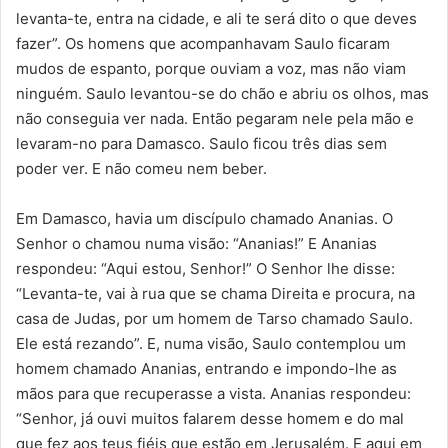
levanta-te, entra na cidade, e ali te será dito o que deves
fazer”. Os homens que acompanhavam Saulo ficaram
mudos de espanto, porque ouviam a voz, mas não viam
ninguém. Saulo levantou-se do chão e abriu os olhos, mas
não conseguia ver nada. Então pegaram nele pela mão e
levaram-no para Damasco. Saulo ficou três dias sem
poder ver. E não comeu nem beber.
Em Damasco, havia um discípulo chamado Ananias. O
Senhor o chamou numa visão: “Ananias!” E Ananias
respondeu: “Aqui estou, Senhor!” O Senhor lhe disse:
“Levanta-te, vai à rua que se chama Direita e procura, na
casa de Judas, por um homem de Tarso chamado Saulo.
Ele está rezando”. E, numa visão, Saulo contemplou um
homem chamado Ananias, entrando e impondo-lhe as
mãos para que recuperasse a vista. Ananias respondeu:
“Senhor, já ouvi muitos falarem desse homem e do mal
que fez aos teus fiéis que estão em Jerusalém. E aqui em