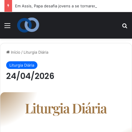
Em Assis, Papa desafia jovens a se tornarem “novos santos” e construtores da fraternidade
Menu
P
Início
/
Liturgia Diária
Liturgia Diária
24/04/2026