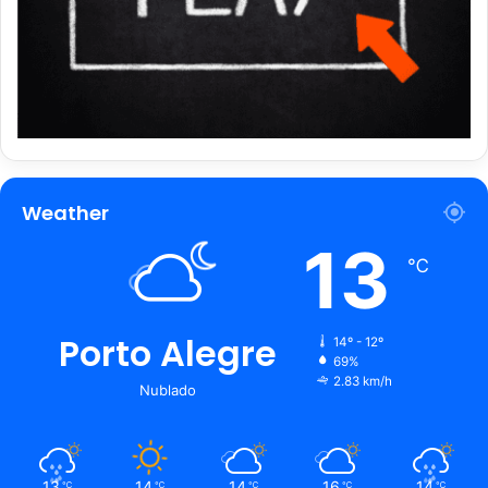
Weather
13
℃
Porto Alegre
14º - 12º
69%
2.83 km/h
Nublado
13
14
14
16
14
℃
℃
℃
℃
℃