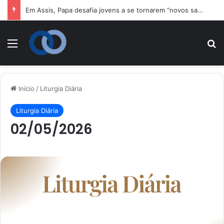
Em Assis, Papa desafia jovens a se tornarem “novos santos” e construtores da fraternidade
Menu
P
Início
/
Liturgia Diária
Liturgia Diária
02/05/2026