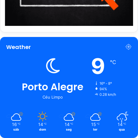
Weather
9
℃
Porto Alegre
16º - 8º
94%
0.28 km/h
Céu Limpo
16
14
14
15
14
℃
℃
℃
℃
℃
sáb
dom
seg
ter
qua