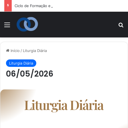
Ciclo de Formação em Cultura Vocacional e Acompanhamento J
Menu
P
Início
/
Liturgia Diária
Liturgia Diária
06/05/2026