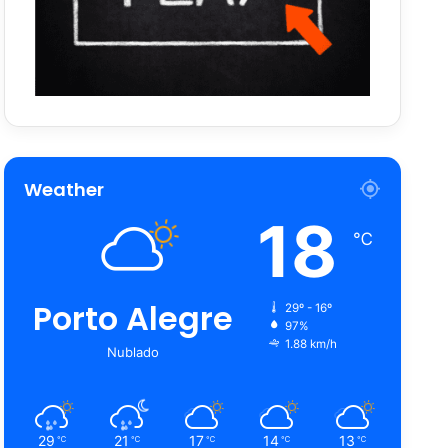
Weather
18
℃
Porto Alegre
29º - 16º
97%
1.88 km/h
Nublado
29
21
17
14
13
℃
℃
℃
℃
℃