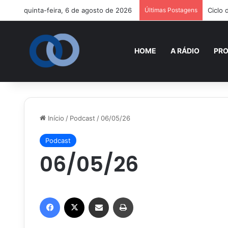
quinta-feira, 6 de agosto de 2026
Últimas Postagens
Ciclo
HOME
A RÁDIO
PR
Início
/
Podcast
/
06/05/26
Podcast
06/05/26
Facebook
X
Compartilhar via e-mail
Imprimir