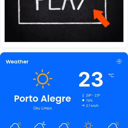
Weather
23
℃
Porto Alegre
29º - 23º
74%
2.1 km/h
Céu Limpo