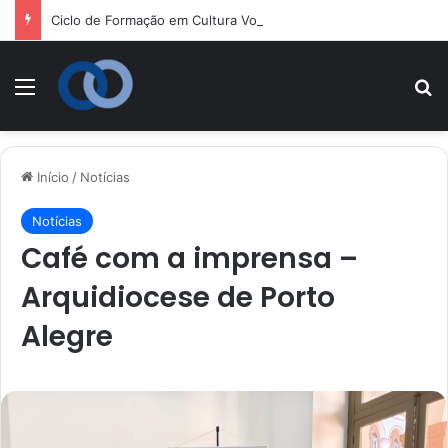
Ciclo de Formação em Cultura Vocacional e Acompanhamento Juvenil
Menu
P
Início
/
Notícias
Notícias
Café com a imprensa –
Arquidiocese de Porto
Alegre