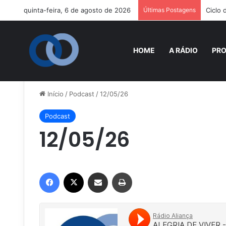
quinta-feira, 6 de agosto de 2026
Últimas Postagens
Ciclo
HOME
A RÁDIO
PR
Início
/
Podcast
/
12/05/26
Podcast
12/05/26
Facebook
X
Compartilhar via e-mail
Imprimir