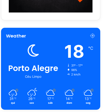
Weather
18
℃
Porto Alegre
31º - 17º
98%
2 km/h
Céu Limpo
31
20
17
14
13
℃
℃
℃
℃
℃
qui
sex
sáb
dom
seg