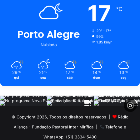
17
℃
Porto Alegre
29º - 17º
99%
1.85 km/h
Nublado
29
21
17
14
13
℃
℃
℃
℃
℃
qui
sex
sáb
dom
seg
© Copyright 2026, Todos os direitos reservados |
Rádio
Aliança - Fundação Pastoral Inter Mirífica
|
Telefone e
WhatsApp: (51) 3334-5400