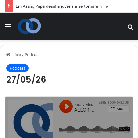
Em Assis, Papa desafia jovens a se tornarem “novos santos” e construtores da fraternidade
Menu
P
Início
/
Podcast
Podcast
27/05/26