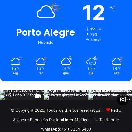
12
℃
Porto Alegre
15º - 8º
72%
3 km/h
Nublado
15
16
14
15
19
℃
℃
℃
℃
℃
seg
ter
qua
qui
sex
© Copyright 2026, Todos os direitos reservados |
Rádio
Aliança - Fundação Pastoral Inter Mirífica
|
Telefone e
WhatsApp: (51) 3334-5400