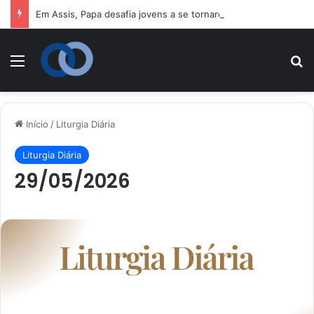
Em Assis, Papa desafia jovens a se tornarem “novos santos” e 
Menu
P
Início
/
Liturgia Diária
Liturgia Diária
29/05/2026