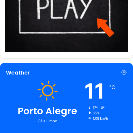
Weather
11
℃
Porto Alegre
17º - 8º
65%
1.08 km/h
Céu Limpo