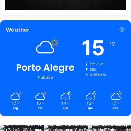
Weather
15
℃
Porto Alegre
17º - 13º
56%
3.45 km/h
Nublado
17
16
14
15
17
℃
℃
℃
℃
℃
seg
ter
qua
qui
sex