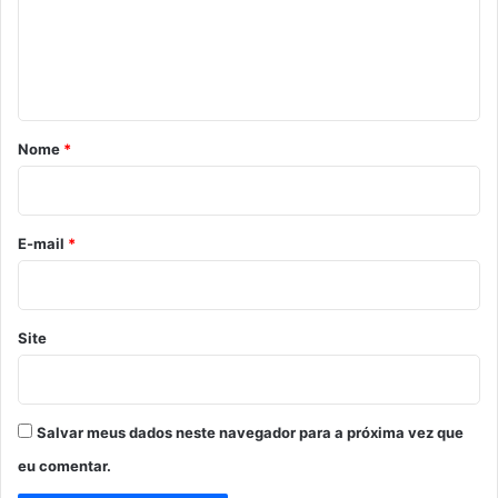
e
n
t
á
r
Nome
*
i
o
*
E-mail
*
Site
Salvar meus dados neste navegador para a próxima vez que
eu comentar.