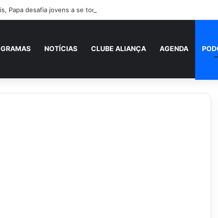
s, Papa desafia jovens a se tornarem “novos santos” e construtores da
OGRAMAS
NOTÍCIAS
CLUBE ALIANÇA
AGENDA
POD