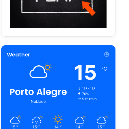
Weather
15
℃
Porto Alegre
15º - 13º
70%
5.12 km/h
Nublado
15
15
14
14
15
℃
℃
℃
℃
℃