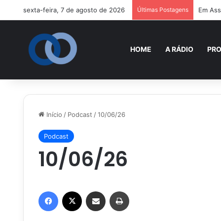
sexta-feira, 7 de agosto de 2026
Últimas Postagens
Em Assi
HOME
A RÁDIO
PR
Início
/
Podcast
/
10/06/26
Podcast
10/06/26
Facebook
X
Compartilhar via e-mail
Imprimir