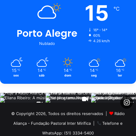
15
℃
Porto Alegre
16º - 14º
60%
4.26 km/h
Nublado
15
14
14
14
16
℃
℃
℃
℃
℃
sex
sáb
dom
seg
ter
© Copyright 2026, Todos os direitos reservados |
Rádio
Aliança - Fundação Pastoral Inter Mirífica
|
Telefone e
WhatsApp: (51) 3334-5400