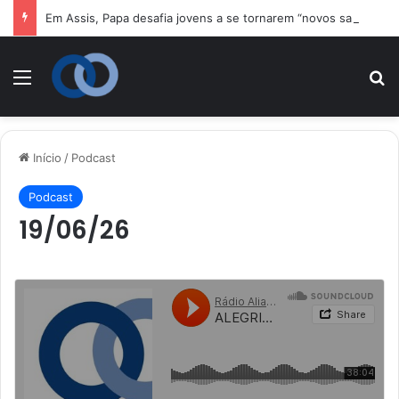
Em Assis, Papa desafia jovens a se tornarem “novos santos” e construtores da fraternidade
Menu
P
Início
/
Podcast
Podcast
19/06/26