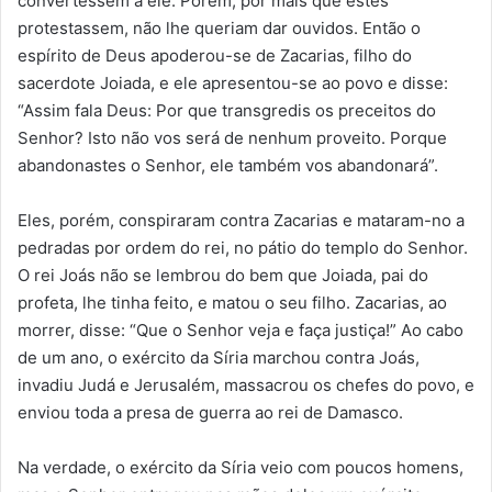
convertessem a ele. Porém, por mais que estes
protestassem, não lhe queriam dar ouvidos. Então o
espírito de Deus apoderou-se de Zacarias, filho do
sacerdote Joiada, e ele apresentou-se ao povo e disse:
“Assim fala Deus: Por que transgredis os preceitos do
Senhor? Isto não vos será de nenhum proveito. Porque
abandonastes o Senhor, ele também vos abandonará”.
Eles, porém, conspiraram contra Zacarias e mataram-no a
pedradas por ordem do rei, no pátio do templo do Senhor.
O rei Joás não se lembrou do bem que Joiada, pai do
profeta, lhe tinha feito, e matou o seu filho. Zacarias, ao
morrer, disse: “Que o Senhor veja e faça justiça!” Ao cabo
de um ano, o exército da Síria marchou contra Joás,
invadiu Judá e Jerusalém, massacrou os chefes do povo, e
enviou toda a presa de guerra ao rei de Damasco.
Na verdade, o exército da Síria veio com poucos homens,