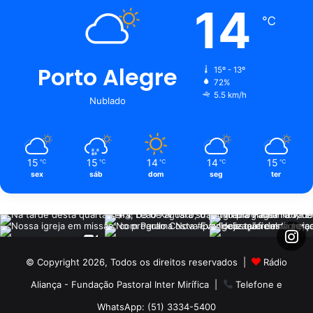
14
℃
Porto Alegre
15º - 13º
72%
5.5 km/h
Nublado
15
15
14
14
15
℃
℃
℃
℃
℃
sex
sáb
dom
seg
ter
© Copyright 2026, Todos os direitos reservados |
Rádio
Aliança - Fundação Pastoral Inter Mirífica
|
Telefone e
WhatsApp: (51) 3334-5400