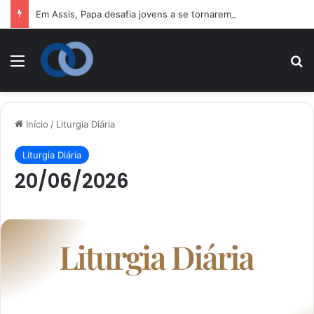
Em Assis, Papa desafia jovens a se tornarem “novos santos” e construtores da fraternidade
Menu
P
Início
/
Liturgia Diária
Liturgia Diária
20/06/2026