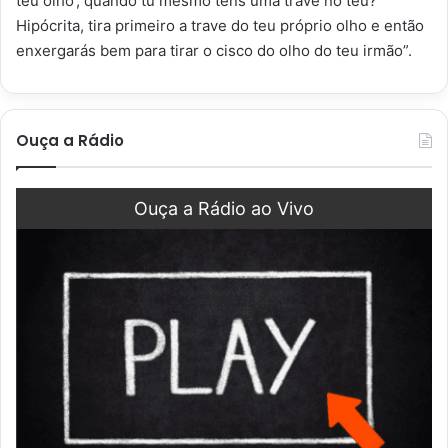
teu olho’, quando tu mesmo tens uma trave no teu?
Hipócrita, tira primeiro a trave do teu próprio olho e então
enxergarás bem para tirar o cisco do olho do teu irmão”.
Ouça a Rádio
Ouça a Rádio ao Vivo