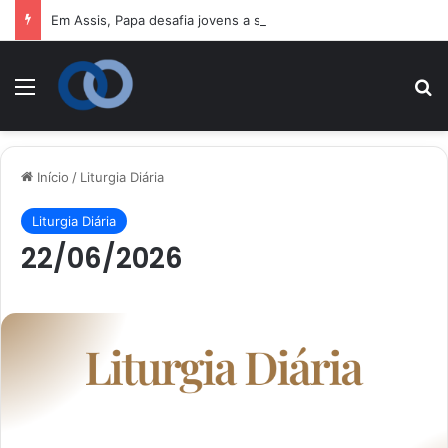
Em Assis, Papa desafia jovens a se tornarem “novos santos” e 
Menu
P
Início
/
Liturgia Diária
Liturgia Diária
22/06/2026