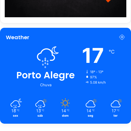
Weather
17
℃
Porto Alegre
18º - 13º
97%
5.08 km/h
Chuva
18
13
14
14
17
℃
℃
℃
℃
℃
sex
sáb
dom
seg
ter