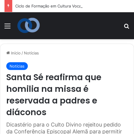
Ciclo de Formação em Cultura Vocacional e Acompanhamento Juvenil
Menu
P
Início
/
Notícias
Notícias
Santa Sé reafirma que
homilia na missa é
reservada a padres e
diáconos
Dicastério para o Culto Divino rejeitou pedido
da Conferência Episcopal Alemã para permitir