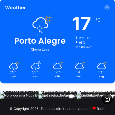
Weather
17
℃
Porto Alegre
29º - 17º
95%
1.66 km/h
Chuva Leve
29
21
17
14
13
℃
℃
℃
℃
℃
qui
sex
sáb
dom
seg
© Copyright 2026, Todos os direitos reservados |
Rádio