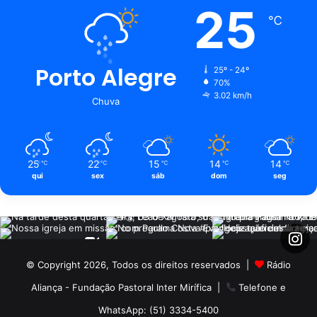
25
℃
Porto Alegre
25º - 24º
70%
3.02 km/h
Chuva
25
22
15
14
14
℃
℃
℃
℃
℃
qui
sex
sáb
dom
seg
© Copyright 2026, Todos os direitos reservados |
Rádio
Aliança - Fundação Pastoral Inter Mirífica
|
Telefone e
WhatsApp: (51) 3334-5400