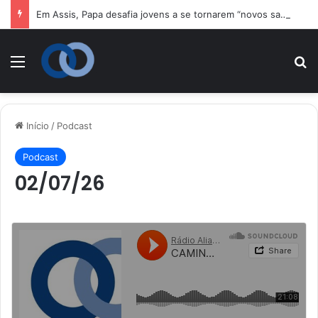
Em Assis, Papa desafia jovens a se tornarem “novos santos” e construtores da fraternidade
Menu
P
Início
/
Podcast
Podcast
02/07/26