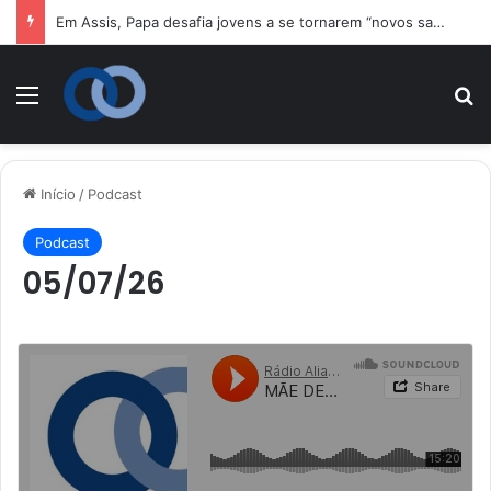
Em Assis, Papa desafia jovens a se tornarem “novos santos” e construtores da fraternidade
Menu
P
Início
/
Podcast
Podcast
05/07/26