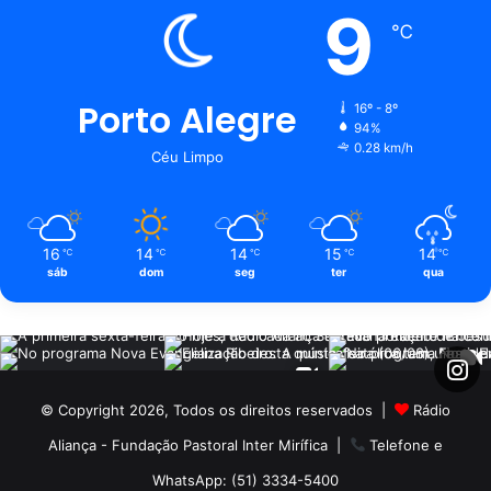
9
℃
Porto Alegre
16º - 8º
94%
0.28 km/h
Céu Limpo
16
14
14
15
14
℃
℃
℃
℃
℃
sáb
dom
seg
ter
qua
© Copyright 2026, Todos os direitos reservados |
Rádio
Aliança - Fundação Pastoral Inter Mirífica
|
Telefone e
WhatsApp: (51) 3334-5400