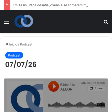
Em Assis, Papa desafia jovens a se tornarem “novos santos” e construtores da fraternidade
Menu
P
Início
/
Podcast
Podcast
07/07/26