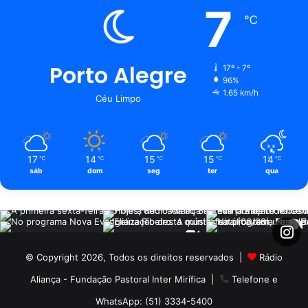
7
℃
Porto Alegre
17º - 7º
96%
1.65 km/h
Céu Limpo
17
14
15
15
14
℃
℃
℃
℃
℃
sáb
dom
seg
ter
qua
© Copyright 2026, Todos os direitos reservados |
Rádio
Aliança - Fundação Pastoral Inter Mirífica
|
Telefone e
WhatsApp: (51) 3334-5400