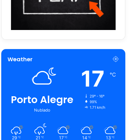
Weather
17
℃
Porto Alegre
29º - 16º
99%
1.71 km/h
Nublado
29
21
17
14
13
℃
℃
℃
℃
℃