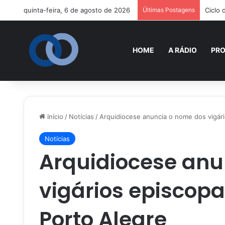
quinta-feira, 6 de agosto de 2026
Últimas Postagens
Ciclo
HOME
A RÁDIO
PR
Início
/
Notícias
/
Arquidiocese anuncia o nome dos vigári
Notícias
Arquidiocese anu
vigários episcopa
Porto Alegre