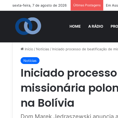
sexta-feira, 7 de agosto de 2026
Últimas Postagens
Em Assi
HOME
A RÁDIO
PR
Início
/
Notícias
/
Iniciado processo de beatificação de mi
Notícias
Iniciado processo
missionária polo
na Bolívia
Dom Marek Jędraszewski anuncia ab