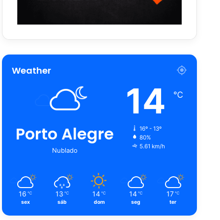
Weather
14
℃
Porto Alegre
16º - 13º
80%
5.61 km/h
Nublado
16
13
14
14
17
℃
℃
℃
℃
℃
sex
sáb
dom
seg
ter