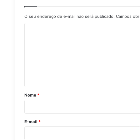
O seu endereço de e-mail não será publicado.
Campos obr
C
o
m
e
n
t
á
r
Nome
*
i
o
*
E-mail
*