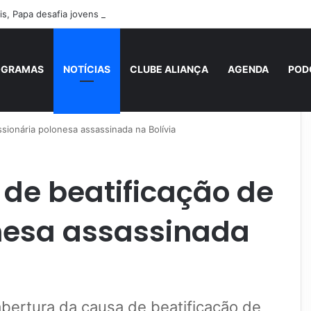
s, Papa desafia jovens a se tornarem “novos santos” e construtores da
OGRAMAS
NOTÍCIAS
CLUBE ALIANÇA
AGENDA
POD
ssionária polonesa assassinada na Bolívia
 de beatificação de
nesa assassinada
ertura da causa de beatificação de