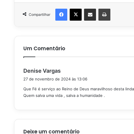
Facebook
X
Compartilhar via e-mail
Imprimir
Compartilhar
Um Comentário
d
Denise Vargas
i
27 de novembro de 2024 às 13:06
s
Que Fé é serviço ao Reino de Deus maravilhoso desta lind
s
Quem salva uma vida , salva a humanidade .
e
:
Deixe um comentário