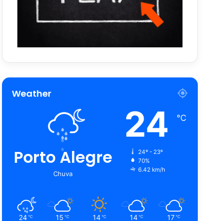
Weather
24
℃
Porto Alegre
24º - 23º
70%
6.42 km/h
Chuva
24
15
14
14
17
℃
℃
℃
℃
℃