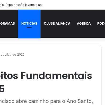
is, Papa desafia jovens a se tornarem “novos santos” e construtores d
OGRAMAS
NOTÍCIAS
CLUBE ALIANÇA
AGENDA
POD
 Jubileu de 2025
eitos Fundamentais
5
ncisco abre caminho para o Ano Santo,