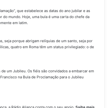
amação”, que estabelece as datas do ano jubilar e as
 do mundo. Hoje, uma bula é uma carta do chefe da
emente em latim.
jas, seja porque abrigam relíquias de um santo, seja por
sílicas, quatro em Roma têm um status privilegiado: o de
 de um Jubileu. Os fiéis são convidados a embarcar em
a Francisco na Bula de Proclamação para o Jubileu
nça, a Rádio Aliança conta com o seu apoio.
Saiba mais