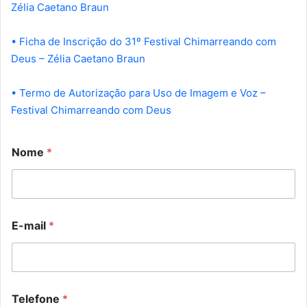
Zélia Caetano Braun
• Ficha de Inscrição do 31º Festival Chimarreando com
Deus – Zélia Caetano Braun
• Termo de Autorização para Uso de Imagem e Voz –
Festival Chimarreando com Deus
Nome
*
*
I
E-mail
*
d
m
a
a
A
g
u
e
t
m
o
F
Telefone
*
r
i