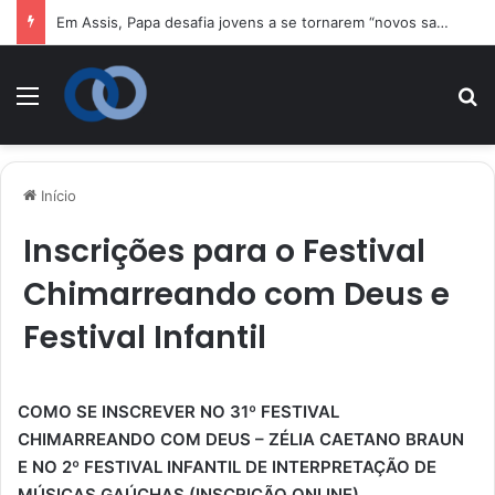
Em Assis, Papa desafia jovens a se tornarem “novos santos” e construtores da fraternidade
Menu
P
Início
Inscrições para o Festival
Chimarreando com Deus e
Festival Infantil
COMO SE INSCREVER NO 31º FESTIVAL
CHIMARREANDO COM DEUS – ZÉLIA CAETANO BRAUN
E NO 2º FESTIVAL INFANTIL DE INTERPRETAÇÃO DE
MÚSICAS GAÚCHAS (INSCRIÇÃO ONLINE)