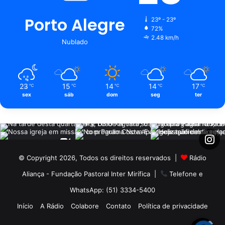
Porto Alegre
23º - 23º
72%
2.48 km/h
Nublado
23
15
14
14
17
℃
℃
℃
℃
℃
sex
sáb
dom
seg
ter
© Copyright 2026, Todos os direitos reservados |
Rádio
Aliança - Fundação Pastoral Inter Mirífica
|
Telefone e
WhatsApp: (51) 3334-5400
Início
A Rádio
Colabore
Contato
Política de privacidade