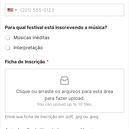
i
c
z
h
U
a
a
n
ç
d
i
ã
e
Para qual festival está inscrevendo a música?
o
t
Músicas inéditas
e
Interpretação
d
S
Ficha de Inscrição
*
t
a
t
e
s
Clique ou arraste os arquivos para esta área
para fazer upload.
+
You can upload up to 10 files.
1
Envie sua ficha de inscrição em .pdf, .jpg ou .jpeg